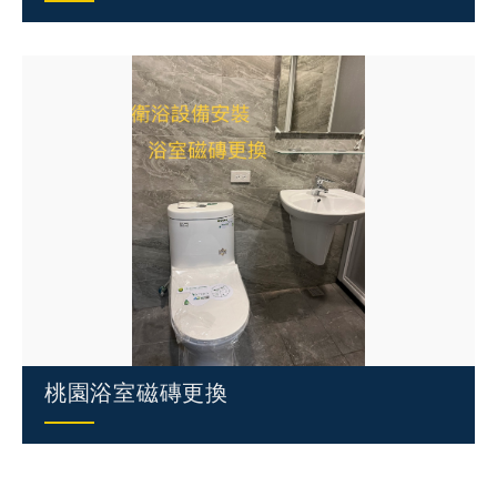
桃園浴室磁磚更換