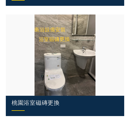
桃園浴室磁磚更換